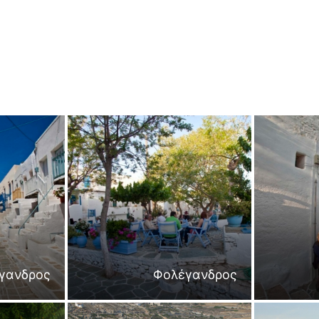
γανδρος
Φολέγανδρος