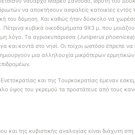
Βενετσιάνο ναύαρχο Μάρκο Σανούδο, ιδρυτή του Δουκ
δριωτών να αποκτήσουν ασφαλείς κατοικίες εντός τ
ική του δόμηση. Και καθώς ήταν δύσκολο να χωρέσο
. Πέτρινα κυβικά οικοδομήματα 9Χ3 μ. που μοιάζου
όμη λόγο. Τα αγριοκυπάρισσα (
Juniperus phoenicea
γα και κοντά στο νησί. Οι τοίχοι ωστόσο έπρεπε να 
δημιουργούν μια αλληλουχία μικρότερων ερμητικώ
επιδρομέων.
ς Ενετοκρατίας και της Τουρκοκρατίας έμεναν εσκε
άλο ύψος του γκρεμού τα προστάτευε από τους καν
ου και της κυβιστικής αναλογίας είναι διάχυτη στη