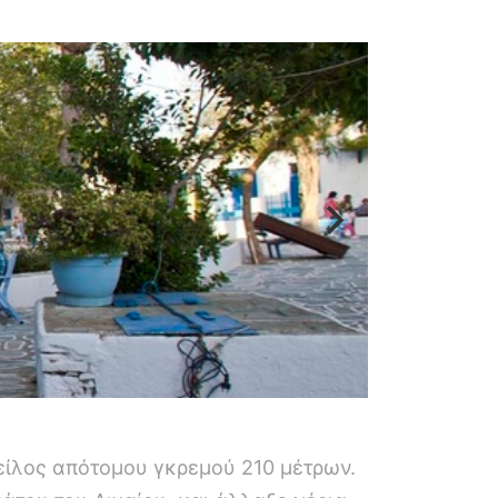
είλος απότομου γκρεμού 210 μέτρων.