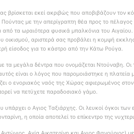
ας βρίσκεται εκεί ακριβώς που αποβιβάζουν τον κ
ς Πούντας με την απερίγραπτη θέα προς το πέλαγος 
α από τα ωραιότερα φυσικά μπαλκόνια του Αιγαίου
ου οικισμού, αριστερά σας προβάλει η κομψή εκκλη
κρή είσοδος για το κάστρο από την Κάτω Ρούγα.
ε τα μεγάλα δέντρα που ονομάζεται Ντούναβη. Οι τ
 αυτός είναι ο λόγος που παρομοιάστηκε η πλατεία
ζει ο ενοριακός ναός της Χώρας αφιερωμένος στον 
ορεί να πετύχετε παραδοσιακό γάμο.
ου υπάρχει ο Αγιος Ταξιάρχης. Οι λευκοί όγκοι τω
ταρίνη, η οποία αποτελεί το επίκεντρο της νυχτερ
Αντώνιος, Αγία Αικατερίνη και Αγιος Φανούριος) μ