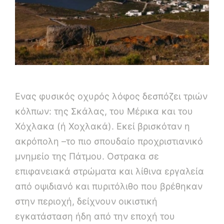
Ενας φυσικός οχυρός λόφος δεσπόζει τριών
κόλπων: της Σκάλας, του Μέρικα και του
Χόχλακα (ή Χοχλακά). Εκεί βρισκόταν η
ακρόπολη –το πιο σπουδαίο προχριστιανικό
μνημείο της Πάτμου. Οστρακα σε
επιφανειακά στρώματα και λίθινα εργαλεία
από οψιδιανό και πυριτόλιθο που βρέθηκαν
στην περιοχή, δείχνουν οικιστική
εγκατάσταση ήδη από την εποχή του