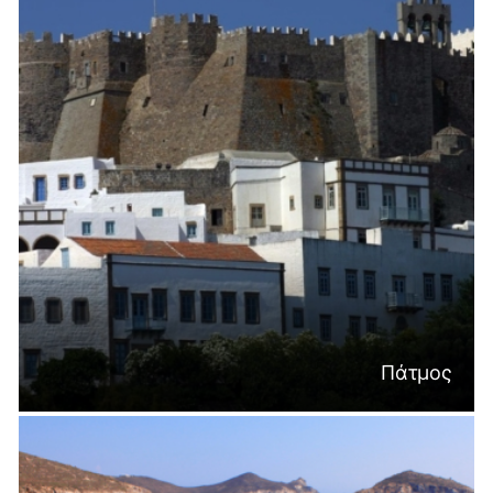
Πάτμος