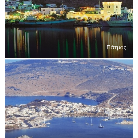
Πάτμος