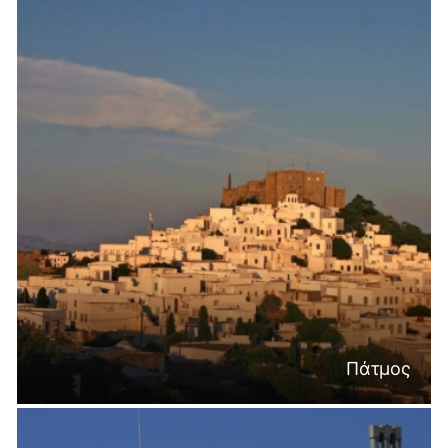
Πάτμος