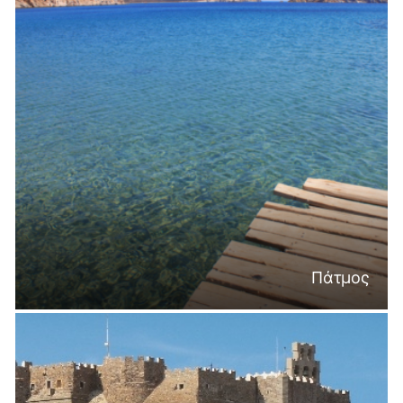
Πάτμος