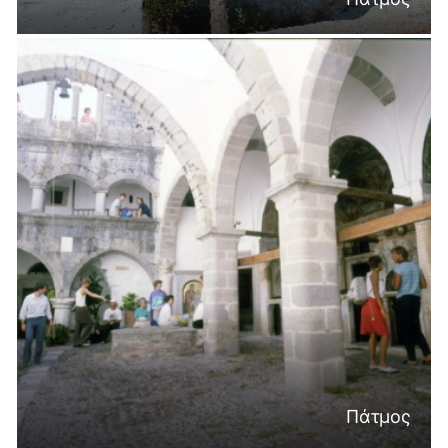
Πάτμος