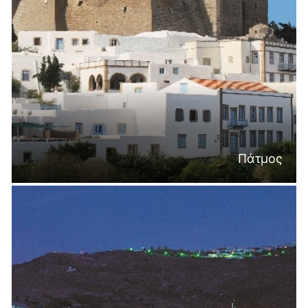
Πάτμος