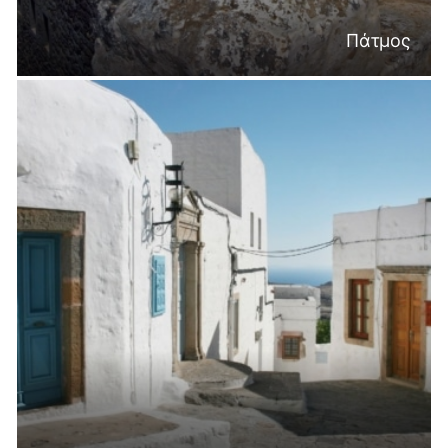
Πάτμος