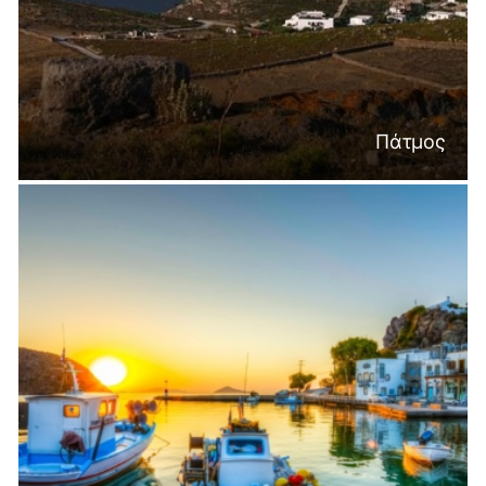
Πάτμος