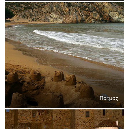
Πάτμος