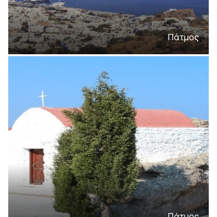
Πάτμος
Πάτμος