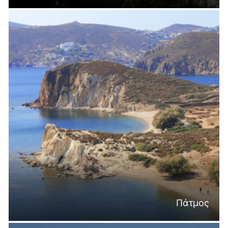
Πάτμος