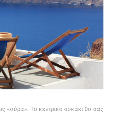
μως «αύρα». Το κεντρικό σοκάκι θα σας