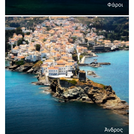
Φάροι
Άνδρος