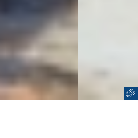
Home
Cyclades
Kimolos