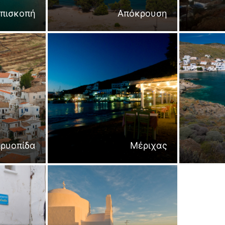
πισκοπή
Απόκρουση
ρυοπίδα
Μέριχας