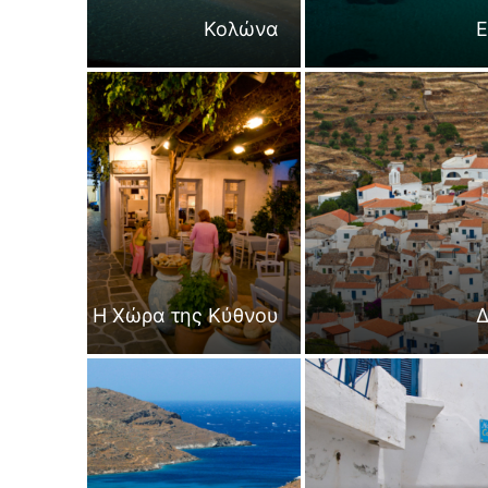
Κολώνα
Ε
Η Χώρα της Κύθνου
Δ