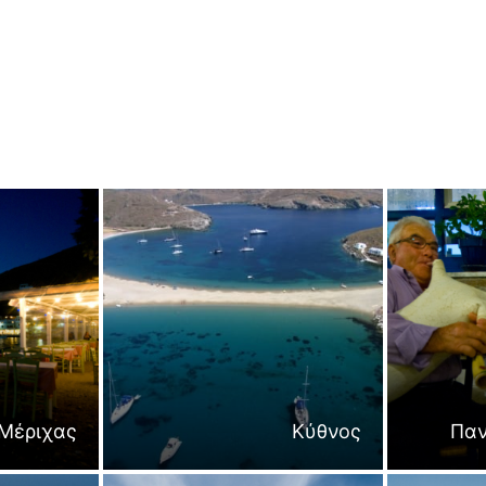
Μέριχας
Κύθνος
Παν