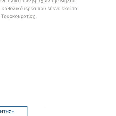
ενή υλικά των βράχων της Μήλου.
 καθολικό ιερέα που έδενε εκεί τα
ς Τουρκοκρατίας.