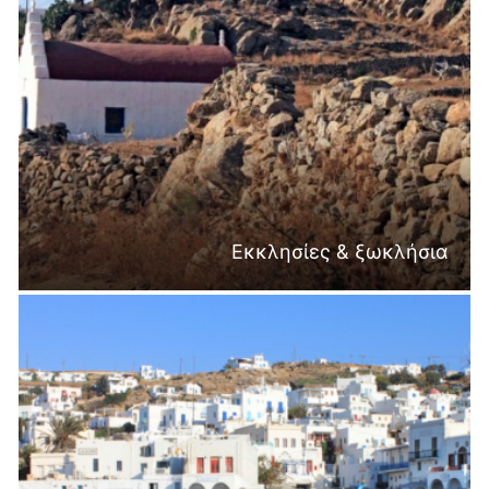
Εκκλησίες & ξωκλήσια