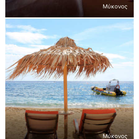
Μύκονος
Μύκονος