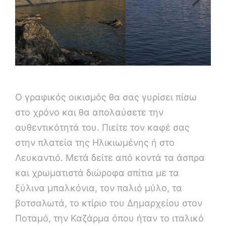
Ο γραφικός οικισμός θα σας γυρίσει πίσω
στο χρόνο και θα απολαύσετε την
αυθεντικότητά του. Πιείτε τον καφέ σας
στην πλατεία της Ηλικιωμένης ή στο
Λευκαντιό. Μετά δείτε από κοντά τα άσπρα
και χρωματιστά διώροφα σπίτια με τα
ξύλινα μπαλκόνια, τον παλιό μύλο, τα
βοτσαλωτά, το κτίριο του Δημαρχείου στον
Ποταμό, την Καζάρμα όπου ήταν το ιταλικό