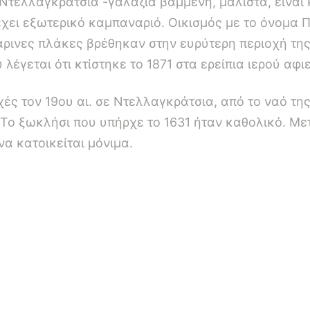
τελλαγκράτσια -γαλάζια βαμμένη, μάλιστα, είναι κ
έχει εξωτερικό καμπαναριό. Οικισμός με το όνομα 
άρινες πλάκες βρέθηκαν στην ευρύτερη περιοχή τη
λέγεται ότι κτίστηκε το 1871 στα ερείπια ιερού α
ές τον 19ου αι. σε Ντελλαγκράτσια, από το ναό τη
ύ. Το ξωκλήσι που υπήρχε το 1631 ήταν καθολικό. Με
α κατοικείται μόνιμα.