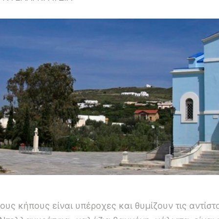
ους κήπους είναι υπέροχες και θυμίζουν τις αντίστ