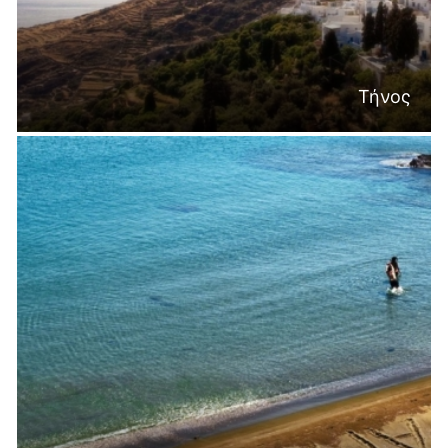
Τήνος