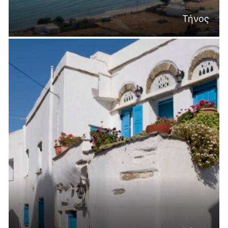
Τήνος