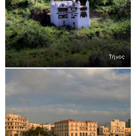
Τήνος