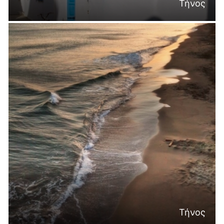
Τήνος
Τήνος