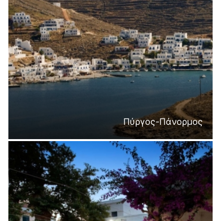
Πύργος-Πάνορμος