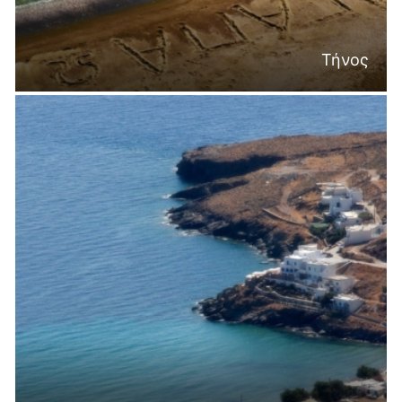
Τήνος