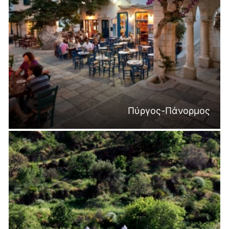
Πύργος-Πάνορμος