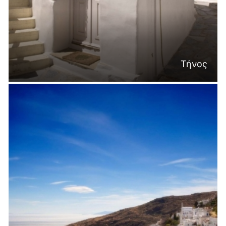
Τήνος