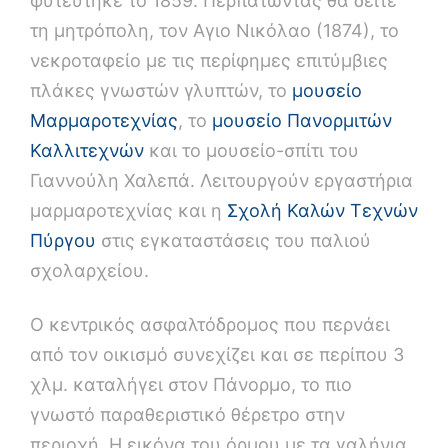
φυτεύτηκε το 1859. Περπατώντας θα δείτε
τη μητρόπολη, τον Αγιο Νικόλαο (1874), το
νεκροταφείο με τις περίφημες επιτύμβιες
πλάκες γνωστών γλυπτών, το
μουσείο
Μαρμαροτεχνίας
, το
μουσείο Πανορμιτών
Καλλιτεχνών
και το μουσείο-σπίτι του
Γιαννούλη Χαλεπά. Λειτουργούν εργαστήρια
μαρμαροτεχνίας και η
Σχολή Καλών Τεχνών
Πύργου
στις εγκαταστάσεις του παλιού
σχολαρχείου.
Ο κεντρικός ασφαλτόδρομος που περνάει
από τον οικισμό συνεχίζει και σε περίπου 3
χλμ. καταλήγει στον Πάνορμο, το πιο
γνωστό παραθεριστικό θέρετρο στην
περιοχή. Η εικόνα του όρμου με τα γαλήνια