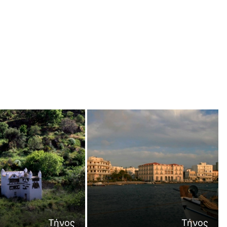
Τήνος
Τήνος