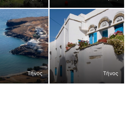
Τήνος
Τήνος