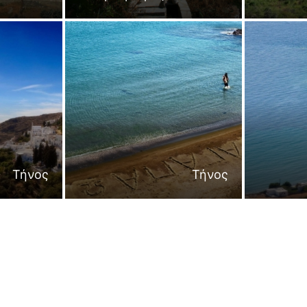
Τήνος
Τήνος