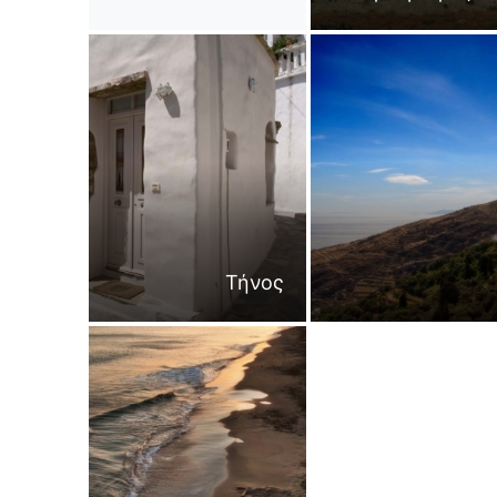
Τήνος