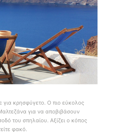
ε για κρησφύγετο. Ο πιο εύκολος
 Μαλτεζάνα για να αποβιβάσουν
σοδό του σπηλαίου. Αξίζει ο κόπος
είτε φακό.