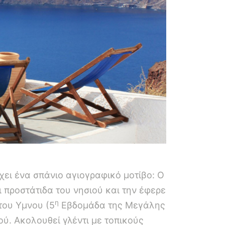
ει ένα σπάνιο αγιογραφικό μοτίβο: Ο
ι προστάτιδα του νησιού και την έφερε
η
του Υμνου (5
Εβδομάδα της Μεγάλης
ύ. Ακολουθεί γλέντι με τοπικούς